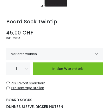
Board Sock Twintip
45,00 CHF
inkl. MwSt.
Variante wählen
Board Sock
Lieferzeit bitte
45,00 CHF
In den Warenkorb
Twintip 140
Anfragen.
Board Sock
Lieferzeit bitte
45,00 CHF
Als Favorit speichern
Twintip 155
Anfragen.
Preisanfrage stellen
BOARD SOCKS
DÜNNES SLEEVE, DICKER NUTZEN