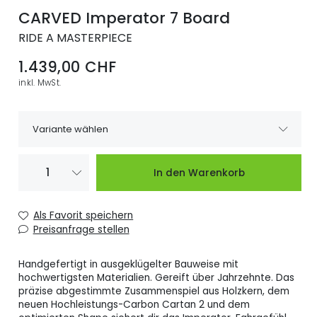
CARVED Imperator 7 Board
RIDE A MASTERPIECE
1.439,00 CHF
inkl. MwSt.
Variante wählen
IMPERATOR 7 130 x
Verfügbar
1.439,00 CHF
In den Warenkorb
39
IMPERATOR 7 133 x
Verfügbar
1.439,00 CHF
Als Favorit speichern
40
Preisanfrage stellen
IMPERATOR 7 135 x
Verfügbar
1.439,00 CHF
41
Handgefertigt in ausgeklügelter Bauweise mit
hochwertigsten Materialien. Gereift über Jahrzehnte. Das
präzise abgestimmte Zusammenspiel aus Holzkern, dem
IMPERATOR 7 137 x
Verfügbar
1.439,00 CHF
42
neuen Hochleistungs-Carbon Cartan 2 und dem