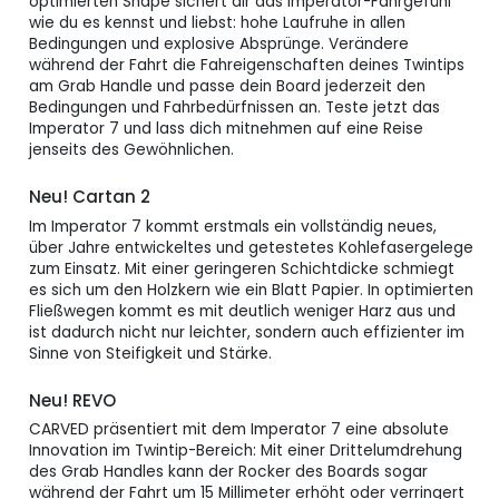
optimierten Shape sichert dir das Imperator-Fahrgefühl
wie du es kennst und liebst: hohe Laufruhe in allen
IMPERATOR 7 139 x
Lieferzeit bitte
1.439,00 CHF
Bedingungen und explosive Absprünge. Verändere
42.5
Anfragen.
während der Fahrt die Fahreigenschaften deines Twintips
am Grab Handle und passe dein Board jederzeit den
IMPERATOR 7 141 x
Verfügbar
1.439,00 CHF
Bedingungen und Fahrbedürfnissen an. Teste jetzt das
43
Imperator 7 und lass dich mitnehmen auf eine Reise
jenseits des Gewöhnlichen.
IMPERATOR 7 LW
Lieferzeit bitte
1.439,00 CHF
146 x 45
Anfragen.
Neu! Cartan 2
Im Imperator 7 kommt erstmals ein vollständig neues,
IMPERATOR 7 LW
Verfügbar
1.439,00 CHF
über Jahre entwickeltes und getestetes Kohlefasergelege
152 x 48
zum Einsatz. Mit einer geringeren Schichtdicke schmiegt
es sich um den Holzkern wie ein Blatt Papier. In optimierten
Fließwegen kommt es mit deutlich weniger Harz aus und
ist dadurch nicht nur leichter, sondern auch effizienter im
Sinne von Steifigkeit und Stärke.
Neu! REVO
CARVED präsentiert mit dem Imperator 7 eine absolute
Innovation im Twintip-Bereich: Mit einer Drittelumdrehung
des Grab Handles kann der Rocker des Boards sogar
während der Fahrt um 15 Millimeter erhöht oder verringert