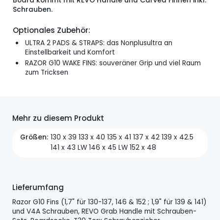
Board kommt mit REVO Handle und Carved Finnen inkl.
Schrauben.
Optionales Zubehör:
ULTRA 2 PADS & STRAPS: das Nonplusultra an
Einstellbarkeit und Komfort
RAZOR G10 WAKE FINS: souveräner Grip und viel Raum
zum Tricksen
Mehr zu diesem Produkt
Größen
130 x 39 133 x 40 135 x 41 137 x 42 139 x 42.5
141 x 43 LW 146 x 45 LW 152 x 48
Lieferumfang
Razor G10 Fins (1,7" für 130-137, 146 & 152 ; 1,9" für 139 & 141)
und V4A Schrauben, REVO Grab Handle mit Schrauben-