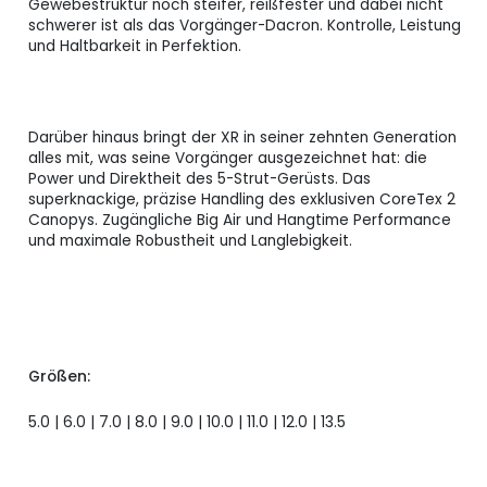
Gewebestruktur noch steifer, reißfester und dabei nicht
schwerer ist als das Vorgänger-Dacron. Kontrolle, Leistung
CORE XRX 10.0
und Haltbarkeit in Perfektion.
Verfügbar
2.025,00 CHF
weiss
Core XRX 11.0
Verfügbar
2.115,00 CHF
schwarz
Darüber hinaus bringt der XR in seiner zehnten Generation
alles mit, was seine Vorgänger ausgezeichnet hat: die
Core XRX 11.0
Power und Direktheit des 5-Strut-Gerüsts. Das
Verfügbar
2.115,00 CHF
weiss
superknackige, präzise Handling des exklusiven CoreTex 2
Canopys. Zugängliche Big Air und Hangtime Performance
und maximale Robustheit und Langlebigkeit.
Core XRX 12.0
Verfügbar
2.160,00 CHF
schwarz
Core XRX 12.0
Verfügbar
2.160,00 CHF
weiss
CORE XRX 13.5
Lieferzeit bitte
Größen:
2.280,00 CHF
schwarz
Anfragen.
5.0 | 6.0 | 7.0 | 8.0 | 9.0 | 10.0 | 11.0 | 12.0 | 13.5
CORE XRX 13.5
Verfügbar
2.280,00 CHF
weiss