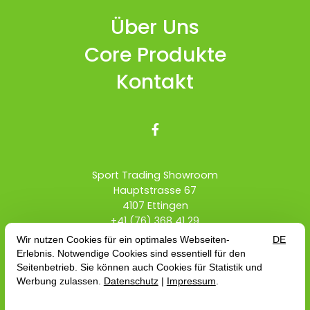
Über Uns
Core Produkte
Kontakt

Sport Trading Showroom
Hauptstrasse 67
4107 Ettingen
+41 (76) 368 41 29
info@sport-trading.ch
Händler Schweiz
Teamrider
AGB
Vertrag widerrufen
Impressum
Datenschutz
AGB