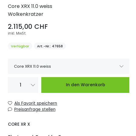
Core XRX 11.0 weiss
Wolkenkratzer
2.115,00 CHF
inkl. MwSt.
Verfügbar
Art.-Nr.
47658
Core XRX 11.0 weiss
CORE XRX 5.0
Lieferzeit bitte
1.660,00 CHF
In den Warenkorb
schwarz
Anfragen.
CORE XRX 5.0
Verfügbar
1.660,00 CHF
Als Favorit speichern
weiss
Preisanfrage stellen
CORE XRX 6.0
Verfügbar
1.750,00 CHF
schwarz
CORE XR X