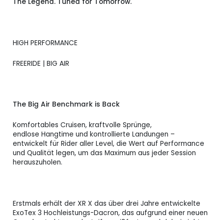
CORE XRX 6.0
The Legend. Tuned for Tomorrow.
Verfügbar
1.750,00 CHF
weiss
CORE XRX 7.0
Verfügbar
1.800,00 CHF
schwarz
HIGH PERFORMANCE
CORE XRX 7.0
FREERIDE | BIG AIR
Verfügbar
1.800,00 CHF
weiss
CORE XRX 8.0
Verfügbar
1.890,00 CHF
schwarz
The Big Air Benchmark is Back
CORE XRX 8.0
Verfügbar
1.890,00 CHF
Komfortables Cruisen, kraftvolle Sprünge,
weiss
endlose Hangtime und kontrollierte Landungen –
entwickelt für Rider aller Level, die Wert auf Performance
CORE XRX 9.0
und Qualität legen, um das Maximum aus jeder Session
Verfügbar
1.930,00 CHF
schwarz
herauszuholen.
CORE XRX 9.0
Verfügbar
1.930,00 CHF
weiss
Erstmals erhält der XR X das über drei Jahre entwickelte
CORE XRX 10.0
Lieferzeit bitte
ExoTex 3 Hochleistungs-Dacron, das aufgrund einer neuen
2.025,00 CHF
schwarz
Anfragen.