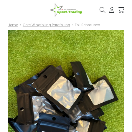
Home
Core Wingfoiling Parafoiling
Foil Schrauben