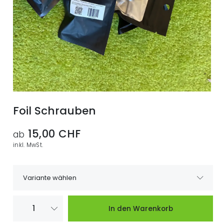
Foil Schrauben
15,00 CHF
ab
inkl. MwSt.
Variante wählen
Stabilizer 190
Wenige
15,00 CHF
In den Warenkorb
Screw Set
verfügbar