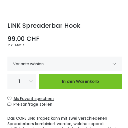
LINK Spreaderbar Hook
99,00 CHF
inkl. MwSt.
Variante wählen
LINK Spreaderbar
Wenige
99,00 CHF
In den Warenkorb
Hook Grösse L
verfügbar
LINK Spreaderbar
Lieferzeit bitte
99,00 CHF
Als Favorit speichern
Hook Grösse M
Anfragen.
Preisanfrage stellen
LINK Spreaderbar
Lieferzeit bitte
99,00 CHF
Hook Grösse S
Anfragen.
Das CORE LINK Trapez kann mit zwei verschiedenen
Spreaderbars kombiniert werden, welche separat