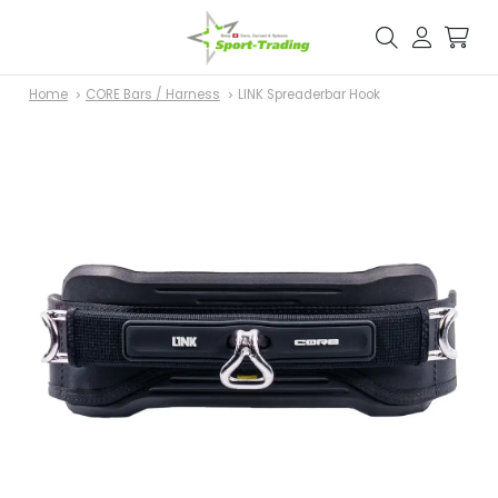
Home
CORE Bars / Harness
LINK Spreaderbar Hook