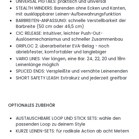
UNIVERSAL PIGTAILS: praktisch und universal
STEALTH WINDERS: Barenden ohne Ecken und Kanten,
mit ausklappbarer Leinen-Aufbewahrungsfunktion
BARBREITEN-ANPASSUNG: schnelle Verstellbarkeit der
Barbreite (50 cm oder 46,5 cm)
CIC RELEASE: Intuitiver, leichter Push-Out-
Auslösemechanismus und schneller Zusammenbau
GRIPLOC 2: überarbeiteter EVA-Belag - noch
abriebfester, komfortabler und langlebiger
VARIO LINES: Vier längen, eine Bar. 24, 22, 20 und 18m
Leinenlänge möglich
SPLICED ENDS: Verspleißte und vernähte Leinenenden
SHORT SAFETY LEASH: Extrakurz und jederzeit greifbar
OPTIONALES ZUBEHÖR
AUSTAUSCHBARE LOOP UND STICK SETS: wähle den
passenden Loop zu deinem Style
KURZE LEINEN-SETS: für radikale Action ab acht Metern