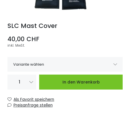
SLC Mast Cover
40,00 CHF
inkl. MwSt.
Variante wählen
Lieferzeit bitte
Mast Cover 71
40,00 CHF
In den Warenkorb
Anfragen.
Mast Cover 92
Lieferzeit bitte
40,00 CHF
Als Favorit speichern
cm
Anfragen.
Preisanfrage stellen