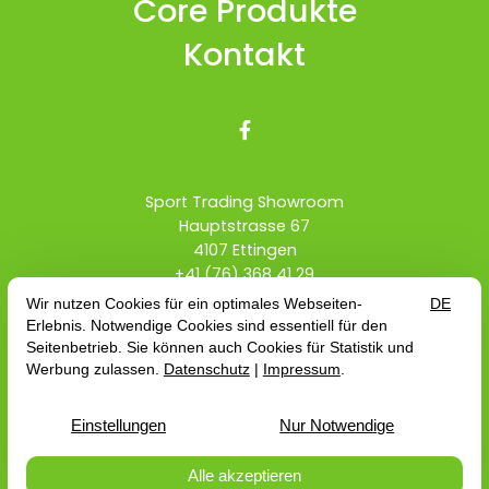
Core Produkte
Kontakt

Sport Trading Showroom
Hauptstrasse 67
4107 Ettingen
+41 (76) 368 41 29
info@sport-trading.ch
Händler Schweiz
Teamrider
AGB
Vertrag widerrufen
Impressum
Datenschutz
AGB
© 2026 Sport Trading Showroom — Site by
prointernet