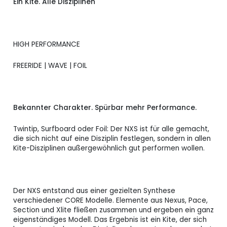
Ein Kite. Alle Disziplinen
CORE NXS
Verfügbar
1.979,00 CHF
10.0
CORE NXS 11.0
Verfügbar
2.070,00 CHF
HIGH PERFORMANCE
CORE NXS
Verfügbar
2.100,00 CHF
FREERIDE | WAVE | FOIL
12.0
CORE NXS
Verfügbar
2.230,00 CHF
13.5
Bekannter Charakter. Spürbar mehr Performance.
Twintip, Surfboard oder Foil: Der NXS ist für alle gemacht,
die sich nicht auf eine Disziplin festlegen, sondern in allen
Kite-Disziplinen außergewöhnlich gut performen wollen.
Der NXS entstand aus einer gezielten Synthese
verschiedener CORE Modelle. Elemente aus Nexus, Pace,
Section und Xlite fließen zusammen und ergeben ein ganz
eigenständiges Modell. Das Ergebnis ist ein Kite, der sich