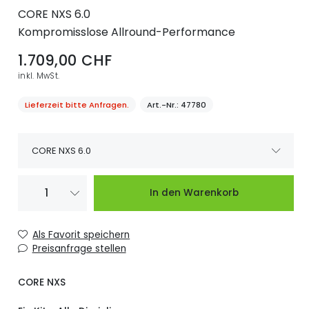
CORE NXS 6.0
Kompromisslose Allround-Performance
1.709,00 CHF
inkl. MwSt.
Lieferzeit bitte Anfragen.
Art.-Nr.
47780
CORE NXS 6.0
Lieferzeit bitte
CORE NXS 6.0
1.709,00 CHF
In den Warenkorb
Anfragen.
CORE NXS 7.0
Verfügbar
1.755,00 CHF
Als Favorit speichern
Preisanfrage stellen
CORE NXS 8.0
Verfügbar
1.845,00 CHF
CORE NXS
CORE NXS 9.0
Verfügbar
1.889,00 CHF