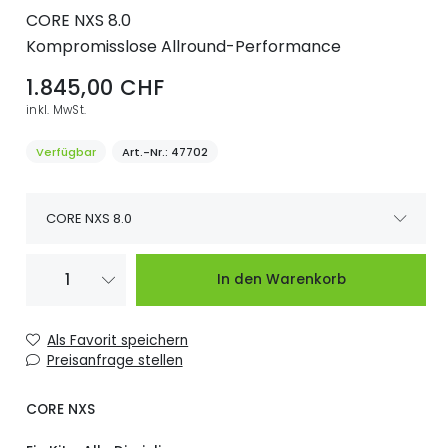
CORE NXS 8.0
Kompromisslose Allround-Performance
1.845,00 CHF
inkl. MwSt.
Verfügbar
Art.-Nr.
47702
CORE NXS 8.0
Lieferzeit bitte
CORE NXS 6.0
1.709,00 CHF
In den Warenkorb
Anfragen.
CORE NXS 7.0
Verfügbar
1.755,00 CHF
Als Favorit speichern
Preisanfrage stellen
CORE NXS 8.0
Verfügbar
1.845,00 CHF
CORE NXS
CORE NXS 9.0
Verfügbar
1.889,00 CHF