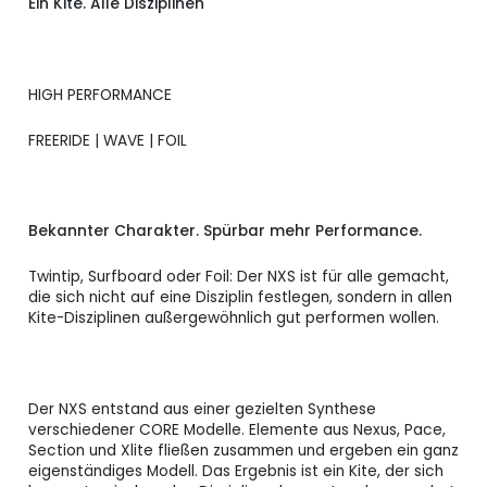
Ein Kite. Alle Disziplinen
CORE NXS
Verfügbar
1.979,00 CHF
10.0
CORE NXS 11.0
Verfügbar
2.070,00 CHF
HIGH PERFORMANCE
CORE NXS
Verfügbar
2.100,00 CHF
FREERIDE | WAVE | FOIL
12.0
CORE NXS
Verfügbar
2.230,00 CHF
13.5
Bekannter Charakter. Spürbar mehr Performance.
Twintip, Surfboard oder Foil: Der NXS ist für alle gemacht,
die sich nicht auf eine Disziplin festlegen, sondern in allen
Kite-Disziplinen außergewöhnlich gut performen wollen.
Der NXS entstand aus einer gezielten Synthese
verschiedener CORE Modelle. Elemente aus Nexus, Pace,
Section und Xlite fließen zusammen und ergeben ein ganz
eigenständiges Modell. Das Ergebnis ist ein Kite, der sich