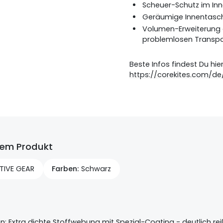
Scheuer-Schutz im In
Geräumige Innentasche
Volumen-Erweiterung d
problemlosen Transpo
Beste Infos findest Du hier
https://corekites.com/de
sem Produkt
TIVE GEAR
Farben
Schwarz
: Extra dichte Stoffwebung mit Spezial-Coating - deutlich reiß