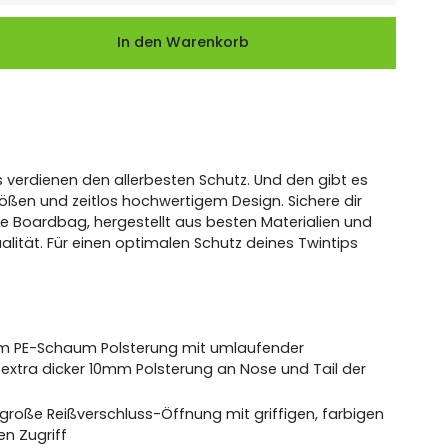
Lieferzeit bitte
bag Twintip 140
119,00 CHF
In den Warenkorb
Anfragen.
bag Twintip 155
Wenige verfügbar
129,00 CHF
dbag Stubby
Wenige verfügbar
159,00 CHF
ys verdienen den allerbesten Schutz. Und den gibt es
Lieferzeit bitte
bag Surf 6‘2“
159,00 CHF
Größen und zeitlos hochwertigem Design. Sichere dir
Anfragen.
le Boardbag, hergestellt aus besten Materialien und
alität. Für einen optimalen Schutz deines Twintips
m PE-Schaum Polsterung mit umlaufender
extra dicker 10mm Polsterung an Nose und Tail der
 große Reißverschluss-Öffnung mit griffigen, farbigen
len Zugriff