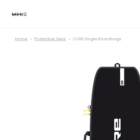
MENÜ
Home
Protective Gear
CORE Single Boardbags