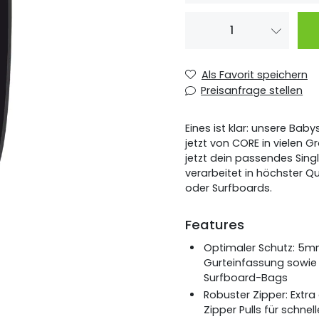
CORE Single Board
CORE Single Board
Als Favorit speichern
Preisanfrage stellen
CORE Single Boar
5‘4“
Eines ist klar: unsere Bab
CORE Single Board
jetzt von CORE in vielen 
jetzt dein passendes Sing
verarbeitet in höchster Qu
oder Surfboards.
Features
Optimaler Schutz: 5m
Gurteinfassung sowie 
Surfboard-Bags
Robuster Zipper: Extra
Zipper Pulls für schnel