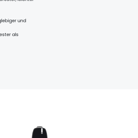
nglebiger und
ester als