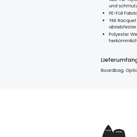
und schmutzu
PE-Foil Fabr
YKK Racquet C
abriebfester
Polyester We
herkömmlich
Lieferumfan
Boardbag. Optio