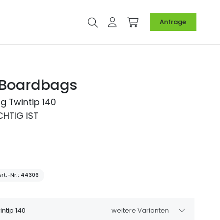
Anfrage
 Boardbags
g Twintip 140
HTIG IST
rt.-Nr.
44306
ntip 140
weitere Varianten