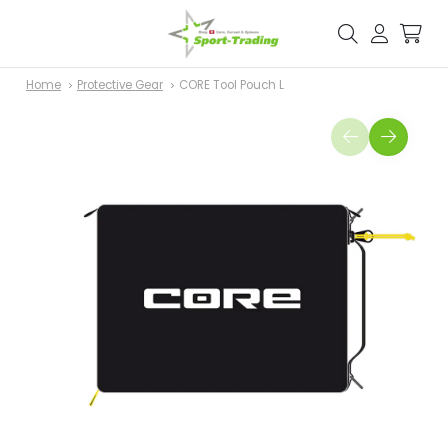
Home
Protective Gear
CORE Tool Pouch L